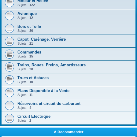
Moteur et Hélice
Sujets :
122
Avionique
Sujets :
12
Bois et Toile
Sujets :
30
Capot, Carénage, Verrière
Sujets :
21
Commandes
Sujets :
15
Trains, Roues, Freins, Amortisseurs
Sujets :
30
Trucs et Astuces
Sujets :
10
Plans Disponible à la Vente
Sujets :
11
Réservoirs et circuit de carburant
Sujets :
4
Circuit Electrique
Sujets :
2
A Recommander