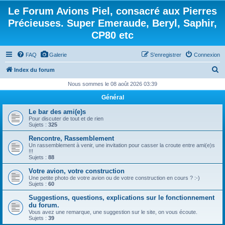
Le Forum Avions Piel, consacré aux Pierres
Précieuses. Super Emeraude, Beryl, Saphir,
CP80 etc
FAQ
Galerie
S’enregistrer
Connexion
R
Index du forum
e
Nous sommes le 08 août 2026 03:39
c
Général
h
Le bar des ami(e)s
e
Pour discuter de tout et de rien
Sujets :
325
r
Rencontre, Rassemblement
c
Un rassemblement à venir, une invitation pour casser la croute entre ami(e)s
!!!
h
Sujets :
88
e
Votre avion, votre construction
Une petite photo de votre avion ou de votre construction en cours ? :-)
r
Sujets :
60
Suggestions, questions, explications sur le fonctionnement
du forum.
Vous avez une remarque, une suggestion sur le site, on vous écoute.
Sujets :
39