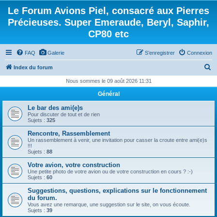
Le Forum Avions Piel, consacré aux Pierres
Précieuses. Super Emeraude, Beryl, Saphir,
CP80 etc
FAQ
Galerie
S’enregistrer
Connexion
R
Index du forum
e
Nous sommes le 09 août 2026 11:31
c
Général
h
Le bar des ami(e)s
e
Pour discuter de tout et de rien
Sujets :
325
r
Rencontre, Rassemblement
c
Un rassemblement à venir, une invitation pour casser la croute entre ami(e)s
!!!
h
Sujets :
88
e
Votre avion, votre construction
Une petite photo de votre avion ou de votre construction en cours ? :-)
r
Sujets :
60
Suggestions, questions, explications sur le fonctionnement
du forum.
Vous avez une remarque, une suggestion sur le site, on vous écoute.
Sujets :
39