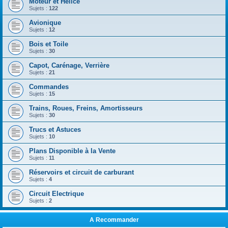
Moteur et Hélice
Sujets :
122
Avionique
Sujets :
12
Bois et Toile
Sujets :
30
Capot, Carénage, Verrière
Sujets :
21
Commandes
Sujets :
15
Trains, Roues, Freins, Amortisseurs
Sujets :
30
Trucs et Astuces
Sujets :
10
Plans Disponible à la Vente
Sujets :
11
Réservoirs et circuit de carburant
Sujets :
4
Circuit Electrique
Sujets :
2
A Recommander