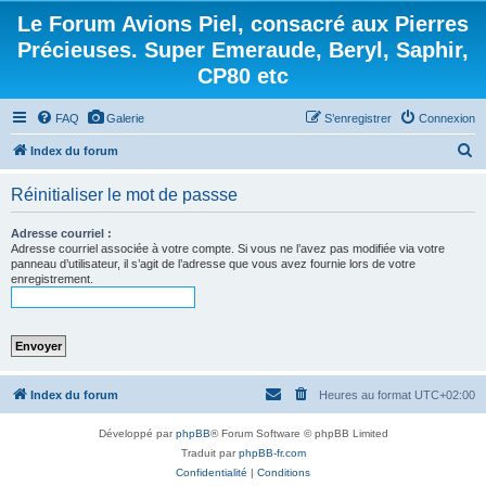
Le Forum Avions Piel, consacré aux Pierres
Précieuses. Super Emeraude, Beryl, Saphir,
CP80 etc
FAQ
Galerie
S’enregistrer
Connexion
R
Index du forum
e
Réinitialiser le mot de passse
c
h
Adresse courriel :
Adresse courriel associée à votre compte. Si vous ne l’avez pas modifiée via votre
e
panneau d’utilisateur, il s’agit de l’adresse que vous avez fournie lors de votre
enregistrement.
r
c
h
e
r
Index du forum
Heures au format
UTC+02:00
Développé par
phpBB
® Forum Software © phpBB Limited
Traduit par
phpBB-fr.com
Confidentialité
|
Conditions