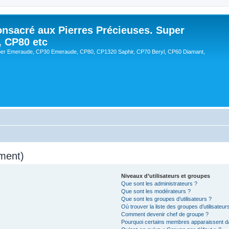
onsacré aux Pierres Précieuses. Super
, CP80 etc
er Emeraude, CP30 Emeraude, CP80, CP1320 Saphir, CP70 Beryl, CP60 Diamant,
ment)
Niveaux d’utilisateurs et groupes
Que sont les administrateurs ?
Que sont les modérateurs ?
Que sont les groupes d’utilisateurs ?
Où trouver la liste des groupes d’utilisateu
Comment devenir chef de groupe ?
Pourquoi certains membres apparaissent da