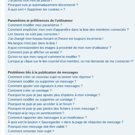
J’ai perdu mon mot de passe !
Pourquoi suis-je automatiquement déconnecté ?
À quoi sert « Supprimer les cookies » ?
Paramètres et préférences de l’utilisateur
Comment modifier mes paramètres ?
Comment empêcher mon nom d’apparaître dans la liste des membres connectés ?
Les heures ne sont pas correctes !
J’ai changé mon fuseau horaire et l’heure est toujours incorrecte !
Ma langue n’est pas dans la liste !
A quoi correspondent les images à proximité de mon nom d’utilisateur ?
Comment puis-je afficher un avatar ?
Qu’est-ce que mon rang et comment le modifier ?
Lorsque je clique sur le lien
courriel
d’un membre, on me demande de me connecter !?
Problèmes liés à la publication de messages
Comment créer un nouveau sujet ou poster une réponse ?
Comment modifier ou supprimer un message ?
Comment ajouter une signature à mes messages ?
Comment créer un sondage ?
Pourquoi ne puis-je pas ajouter plus d’options à mon sondage ?
Comment modifier ou supprimer un sondage ?
Pourquoi ne puis-je pas accéder à un forum ?
Pourquoi ne puis-je pas joindre des fichiers à mon message ?
Pourquoi ai-je reçu un avertissement ?
Comment rapporter des messages à un modérateur ?
À quoi sert le bouton « Sauvegarder » dans la page de rédaction de message ?
Pourquoi mon message doit être validé ?
Comment remonter mon sujet ?