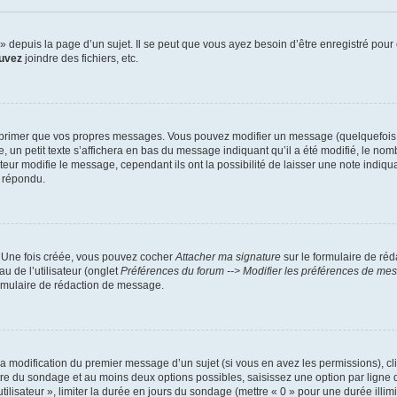
depuis la page d’un sujet. Il se peut que vous ayez besoin d’être enregistré pour 
uvez
joindre des fichiers, etc.
primer que vos propres messages. Vous pouvez modifier un message (quelquefois da
petit texte s’affichera en bas du message indiquant qu’il a été modifié, le nombre 
r modifie le message, cependant ils ont la possibilité de laisser une note indiquan
a répondu.
. Une fois créée, vous pouvez cocher
Attacher ma signature
sur le formulaire de ré
u de l’utilisateur (onglet
Préférences du forum --> Modifier les préférences de me
rmulaire de rédaction de message.
 la modification du premier message d’un sujet (si vous en avez les permissions), cl
itre du sondage et au moins deux options possibles, saisissez une option par lig
tilisateur », limiter la durée en jours du sondage (mettre « 0 » pour une durée illimit