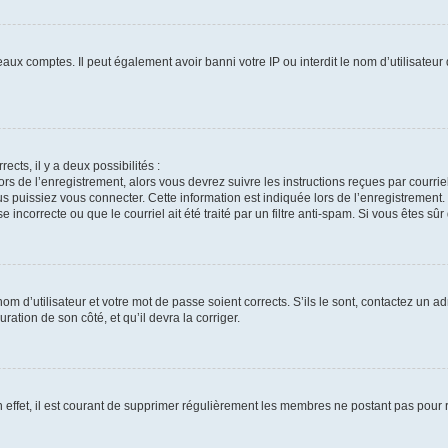
eaux comptes. Il peut également avoir banni votre IP ou interdit le nom d’utilisateu
ects, il y a deux possibilités :
ors de l’enregistrement, alors vous devrez suivre les instructions reçues par courr
puissiez vous connecter. Cette information est indiquée lors de l’enregistrement. S
incorrecte ou que le courriel ait été traité par un filtre anti-spam. Si vous êtes sûr
m d’utilisateur et votre mot de passe soient corrects. S’ils le sont, contactez un ad
ration de son côté, et qu’il devra la corriger.
 effet, il est courant de supprimer régulièrement les membres ne postant pas pour ré