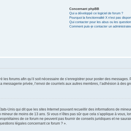
Concernant phpBB
Qui a développé ce logiciel de forum ?
Pourquoi la fonctionnalité X n’est pas dispon
Qui contacter pour les abus ou les questio
Comment puis-je contacter un administrate
é les forums afin qu’il soit nécessaire de s’enregistrer pour poster des messages. P
 messagerie privée, l’envoi de courriels aux autres membres, l’adhésion à des gro
tats-Unis qui dit que les sites Internet pouvant recueillir des informations de min
 un mineur de moins de 13 ans. Si vous n’êtes pas sûr que cela s’applique à vous, l
propriétaires de ce forum ne peuvent pas fournir de conseils juridiques et ne saurai
questions légales concernant ce forum ? ».