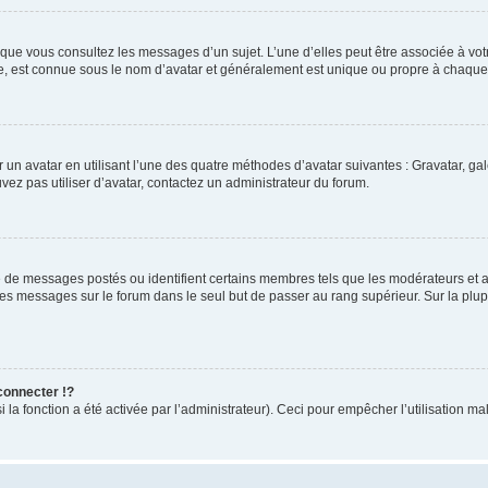
rsque vous consultez les messages d’un sujet. L’une d’elles peut être associée à v
de, est connue sous le nom d’avatar et généralement est unique ou propre à chaq
r un avatar en utilisant l’une des quatre méthodes d’avatar suivantes : Gravatar, gal
uvez pas utiliser d’avatar, contactez un administrateur du forum.
e de messages postés ou identifient certains membres tels que les modérateurs et ad
 des messages sur le forum dans le seul but de passer au rang supérieur. Sur la plu
onnecter !?
a fonction a été activée par l’administrateur). Ceci pour empêcher l’utilisation malve