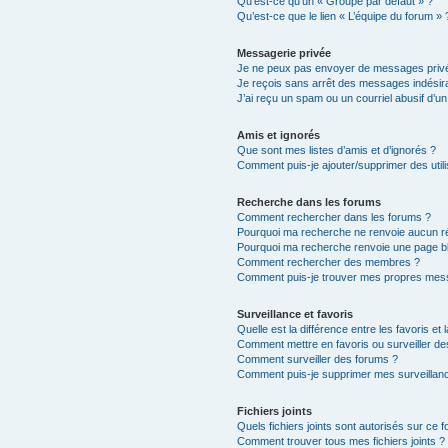
Qu’est-ce qu’un « Groupe par défaut » ?
Qu’est-ce que le lien « L’équipe du forum » 
Messagerie privée
Je ne peux pas envoyer de messages privé
Je reçois sans arrêt des messages indésira
J’ai reçu un spam ou un courriel abusif d’
Amis et ignorés
Que sont mes listes d’amis et d’ignorés ?
Comment puis-je ajouter/supprimer des utili
Recherche dans les forums
Comment rechercher dans les forums ?
Pourquoi ma recherche ne renvoie aucun ré
Pourquoi ma recherche renvoie une page b
Comment rechercher des membres ?
Comment puis-je trouver mes propres mess
Surveillance et favoris
Quelle est la différence entre les favoris et 
Comment mettre en favoris ou surveiller de
Comment surveiller des forums ?
Comment puis-je supprimer mes surveillanc
Fichiers joints
Quels fichiers joints sont autorisés sur ce 
Comment trouver tous mes fichiers joints ?