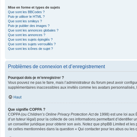
Mise en forme et types de sujets
Que sont les BBCodes ?
Puis-je utiliser le HTML ?
Que sont les smileys ?
Puis-je publier des images ?
Que sont les annonces globales ?
Que sont les annonces ?
Que sont les sujets épinglés ?
Que sont les sujets verrouillés ?
Que sont les icônes de sujet ?
Problèmes de connexion et d’enregistrement
Pourquoi dois-je m’enregistrer ?
Vous pouvez ne pas le faire, mais l’administrateur du forum peut avoir configur
supplémentaires inaccessibles aux invités comme les avatars personnalisés, la
Haut
Que signifie COPPA ?
COPPA (ou
Children’s Online Privacy Protection Act
de 1998) est une loi aux É
d’un tuteur légal) pour la collecte de ces informations permettant d’identifier
un conseiller juridique pour obtenir son avis. Notez que phpBB Limited et les 
de celles mentionnées dans la question « Qui contacter pour les abus ou les 