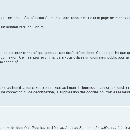
eut facilement être réinitialisé. Pour ce faire, rendez vous sur la page de connexio
z un administrateur du forum.
ous ne resterez connecté que pendant une durée déterminée. Cela empêche que quelq
a connexion. Ce n’est pas recommandé si vous utilisez un ordinateur public pour acc
nctionnalité.
’authentification et votre connexion au forum. Ils fournissent aussi des fonctionna
s de connexion ou de déconnexion, la suppression des cookies pourrait les résoudr
re base de données. Pour les modifier, accédez au
Panneau de l’utilisateur
(général