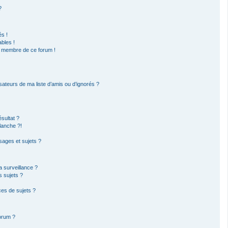
?
s !
bles !
un membre de ce forum !
sateurs de ma liste d’amis ou d’ignorés ?
sultat ?
lanche ?!
ages et sujets ?
la surveillance ?
s sujets ?
es de sujets ?
forum ?