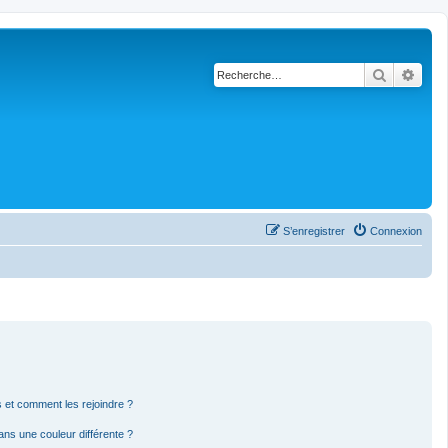
Recherch
Rech
S’enregistrer
Connexion
rs et comment les rejoindre ?
ns une couleur différente ?