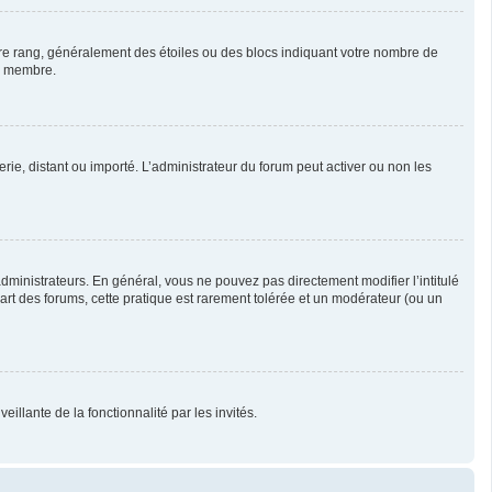
otre rang, généralement des étoiles ou des blocs indiquant votre nombre de
ue membre.
erie, distant ou importé. L’administrateur du forum peut activer ou non les
ministrateurs. En général, vous ne pouvez pas directement modifier l’intitulé
part des forums, cette pratique est rarement tolérée et un modérateur (ou un
illante de la fonctionnalité par les invités.