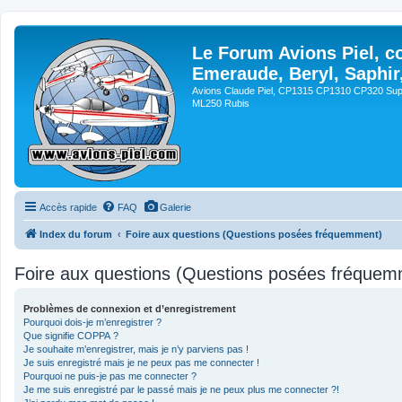
Le Forum Avions Piel, c
Emeraude, Beryl, Saphir
Avions Claude Piel, CP1315 CP1310 CP320 Sup
ML250 Rubis
Accès rapide
FAQ
Galerie
Index du forum
Foire aux questions (Questions posées fréquemment)
Foire aux questions (Questions posées fréquem
Problèmes de connexion et d’enregistrement
Pourquoi dois-je m’enregistrer ?
Que signifie COPPA ?
Je souhaite m’enregistrer, mais je n’y parviens pas !
Je suis enregistré mais je ne peux pas me connecter !
Pourquoi ne puis-je pas me connecter ?
Je me suis enregistré par le passé mais je ne peux plus me connecter ?!