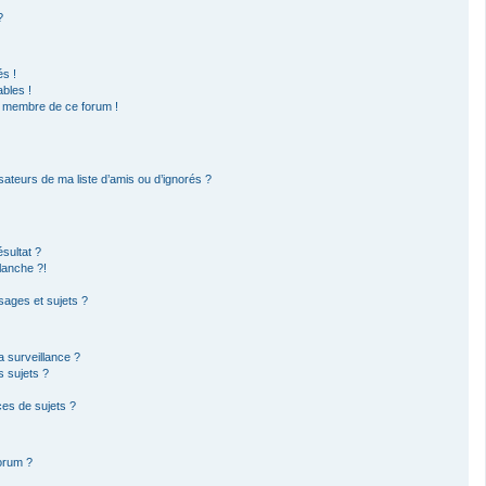
?
s !
bles !
un membre de ce forum !
sateurs de ma liste d’amis ou d’ignorés ?
sultat ?
lanche ?!
ages et sujets ?
la surveillance ?
s sujets ?
es de sujets ?
forum ?