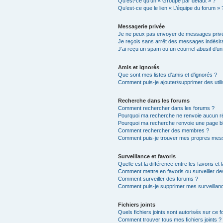
Qu’est-ce qu’un « Groupe par défaut » ?
Qu’est-ce que le lien « L’équipe du forum » 
Messagerie privée
Je ne peux pas envoyer de messages privé
Je reçois sans arrêt des messages indésira
J’ai reçu un spam ou un courriel abusif d’
Amis et ignorés
Que sont mes listes d’amis et d’ignorés ?
Comment puis-je ajouter/supprimer des utili
Recherche dans les forums
Comment rechercher dans les forums ?
Pourquoi ma recherche ne renvoie aucun ré
Pourquoi ma recherche renvoie une page b
Comment rechercher des membres ?
Comment puis-je trouver mes propres mess
Surveillance et favoris
Quelle est la différence entre les favoris et 
Comment mettre en favoris ou surveiller de
Comment surveiller des forums ?
Comment puis-je supprimer mes surveillanc
Fichiers joints
Quels fichiers joints sont autorisés sur ce 
Comment trouver tous mes fichiers joints ?