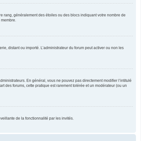
otre rang, généralement des étoiles ou des blocs indiquant votre nombre de
ue membre.
erie, distant ou importé. L’administrateur du forum peut activer ou non les
ministrateurs. En général, vous ne pouvez pas directement modifier l’intitulé
part des forums, cette pratique est rarement tolérée et un modérateur (ou un
illante de la fonctionnalité par les invités.