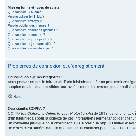
Mise en forme et types de sujets
Que sont les BBCodes ?
Puis-je utiliser le HTML ?
Que sont les smileys ?
Puis-je publier des images ?
Que sont les annonces globales ?
Que sont les annonces ?
Que sont les sujets épinglés ?
Que sont les sujets verrouillés ?
Que sont les icônes de sujet ?
Problèmes de connexion et d’enregistrement
Pourquoi dois-je m’enregistrer ?
Vous pouvez ne pas le faire, mais l’administrateur du forum peut avoir configur
supplémentaires inaccessibles aux invités comme les avatars personnalisés, la
Haut
Que signifie COPPA ?
COPPA (ou
Children’s Online Privacy Protection Act
de 1998) est une loi aux É
d’un tuteur légal) pour la collecte de ces informations permettant d’identifier
un conseiller juridique pour obtenir son avis. Notez que phpBB Limited et les 
de celles mentionnées dans la question « Qui contacter pour les abus ou les 