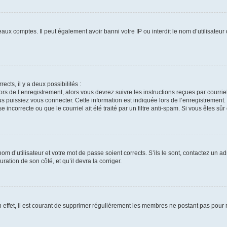
eaux comptes. Il peut également avoir banni votre IP ou interdit le nom d’utilisateu
ects, il y a deux possibilités :
ors de l’enregistrement, alors vous devrez suivre les instructions reçues par courr
puissiez vous connecter. Cette information est indiquée lors de l’enregistrement. S
incorrecte ou que le courriel ait été traité par un filtre anti-spam. Si vous êtes sûr
m d’utilisateur et votre mot de passe soient corrects. S’ils le sont, contactez un ad
ration de son côté, et qu’il devra la corriger.
 effet, il est courant de supprimer régulièrement les membres ne postant pas pour ré