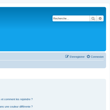
Recherch
Rech
S’enregistrer
Connexion
rs et comment les rejoindre ?
ns une couleur différente ?