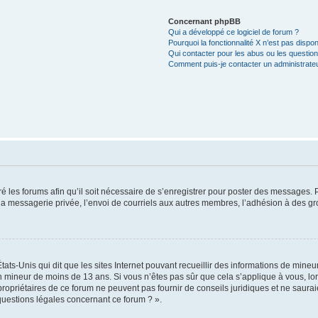
Concernant phpBB
Qui a développé ce logiciel de forum ?
Pourquoi la fonctionnalité X n’est pas dispon
Qui contacter pour les abus ou les questio
Comment puis-je contacter un administrate
é les forums afin qu’il soit nécessaire de s’enregistrer pour poster des messages. P
 messagerie privée, l’envoi de courriels aux autres membres, l’adhésion à des gro
tats-Unis qui dit que les sites Internet pouvant recueillir des informations de min
 un mineur de moins de 13 ans. Si vous n’êtes pas sûr que cela s’applique à vous, l
propriétaires de ce forum ne peuvent pas fournir de conseils juridiques et ne saurai
questions légales concernant ce forum ? ».