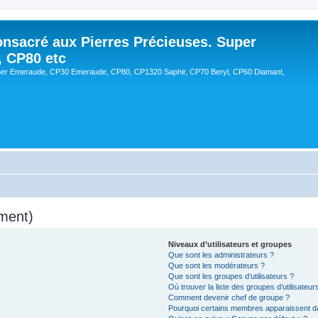
onsacré aux Pierres Précieuses. Super
, CP80 etc
er Emeraude, CP30 Emeraude, CP80, CP1320 Saphir, CP70 Beryl, CP60 Diamant,
ment)
Niveaux d’utilisateurs et groupes
Que sont les administrateurs ?
Que sont les modérateurs ?
Que sont les groupes d’utilisateurs ?
Où trouver la liste des groupes d’utilisateu
Comment devenir chef de groupe ?
Pourquoi certains membres apparaissent da