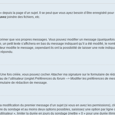
depuis la page d’un sujet. Il se peut que vous ayez besoin d’être enregistré pour 
uvez
joindre des fichiers, etc.
primer que vos propres messages. Vous pouvez modifier un message (quelquefois da
petit texte s’affichera en bas du message indiquant qu’il a été modifié, le nombre 
r modifie le message, cependant ils ont la possibilité de laisser une note indiquan
a répondu.
. Une fois créée, vous pouvez cocher
Attacher ma signature
sur le formulaire de ré
u de l’utilisateur (onglet
Préférences du forum --> Modifier les préférences de me
rmulaire de rédaction de message.
 la modification du premier message d’un sujet (si vous en avez les permissions), cl
itre du sondage et au moins deux options possibles, saisissez une option par lig
tilisateur », limiter la durée en jours du sondage (mettre « 0 » pour une durée illimit