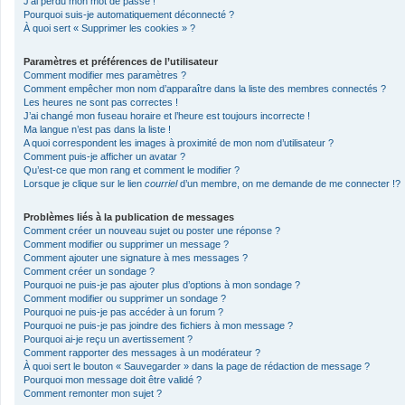
J’ai perdu mon mot de passe !
Pourquoi suis-je automatiquement déconnecté ?
À quoi sert « Supprimer les cookies » ?
Paramètres et préférences de l’utilisateur
Comment modifier mes paramètres ?
Comment empêcher mon nom d’apparaître dans la liste des membres connectés ?
Les heures ne sont pas correctes !
J’ai changé mon fuseau horaire et l’heure est toujours incorrecte !
Ma langue n’est pas dans la liste !
A quoi correspondent les images à proximité de mon nom d’utilisateur ?
Comment puis-je afficher un avatar ?
Qu’est-ce que mon rang et comment le modifier ?
Lorsque je clique sur le lien
courriel
d’un membre, on me demande de me connecter !?
Problèmes liés à la publication de messages
Comment créer un nouveau sujet ou poster une réponse ?
Comment modifier ou supprimer un message ?
Comment ajouter une signature à mes messages ?
Comment créer un sondage ?
Pourquoi ne puis-je pas ajouter plus d’options à mon sondage ?
Comment modifier ou supprimer un sondage ?
Pourquoi ne puis-je pas accéder à un forum ?
Pourquoi ne puis-je pas joindre des fichiers à mon message ?
Pourquoi ai-je reçu un avertissement ?
Comment rapporter des messages à un modérateur ?
À quoi sert le bouton « Sauvegarder » dans la page de rédaction de message ?
Pourquoi mon message doit être validé ?
Comment remonter mon sujet ?