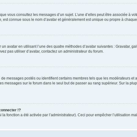
rsque vous consultez les messages d’un sujet. L’une d’elles peut être associée à v
de, est connue sous le nom d’avatar et généralement est unique ou propre à chaq
r un avatar en utilisant l’une des quatre méthodes d’avatar suivantes : Gravatar, gal
uvez pas utiliser d’avatar, contactez un administrateur du forum.
e de messages postés ou identifient certains membres tels que les modérateurs et ad
 des messages sur le forum dans le seul but de passer au rang supérieur. Sur la plu
onnecter !?
a fonction a été activée par l’administrateur). Ceci pour empêcher l’utilisation malve