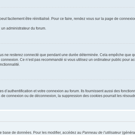
eut facilement être réinitialisé. Pour ce faire, rendez vous sur la page de connexio
z un administrateur du forum.
ous ne resterez connecté que pendant une durée déterminée. Cela empêche que quelq
a connexion. Ce n’est pas recommandé si vous utilisez un ordinateur public pour acc
nctionnalité.
’authentification et votre connexion au forum. Ils fournissent aussi des fonctionna
s de connexion ou de déconnexion, la suppression des cookies pourrait les résoudr
re base de données. Pour les modifier, accédez au
Panneau de l’utilisateur
(général