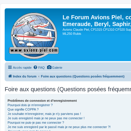
Le Forum Avions Piel, c
Emeraude, Beryl, Saphir
Avions Claude Piel, CP1315 CP1310 CP320 Sup
ML250 Rubis
Accès rapide
FAQ
Galerie
Index du forum
Foire aux questions (Questions posées fréquemment)
Foire aux questions (Questions posées fréquem
Problèmes de connexion et d’enregistrement
Pourquoi dois-je m’enregistrer ?
Que signifie COPPA ?
Je souhaite m’enregistrer, mais je n’y parviens pas !
Je suis enregistré mais je ne peux pas me connecter !
Pourquoi ne puis-je pas me connecter ?
Je me suis enregistré par le passé mais je ne peux plus me connecter ?!