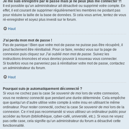
Je me suis enregistré par le passé mais je ne peux plus me connecter ?!
Il est possible qu’un administrateur ait désactivé ou supprimé votre compte. En
effet, il est courant de supprimer régulièrement les membres ne postant pas
pour réduire la taille de la base de données. Si cela vous arrive, tentez de vous
ré-enregistrer et soyez plus investi sur le forum.
Haut
J’ai perdu mon mot de passe !
Pas de panique ! Bien que votre mot de passe ne puisse pas être récupéré, il
peut facilement être réinitialisé. Pour ce faire, rendez vous sur la page de
connexion puis cliquez sur
J’ai oublié mon mot de passe
. Suivez les
instructions énoncées et vous devriez pouvoir à nouveau vous connecter.
Si toutefois vous ne parveniez pas à réinitialiser votre mot de passe, contactez
un administrateur du forum.
Haut
Pourquoi suis-je automatiquement déconnecté ?
Si vous ne cochez pas la case
Se souvenir de moi
lors de votre connexion,
vous ne resterez connecté que pendant une durée déterminée. Cela empêche
que quelqu’un d’autre utilise votre compte à votre insu en utilisant le même
ordinateur. Pour rester connecté, cochez la case
Se souvenir de moi
lors de la
connexion. Ce n’est pas recommandé si vous utilisez un ordinateur public pour
accéder au forum (bibliothèque, cyber-café, université, etc.). Si vous ne voyez
pas cette case, cela signifie qu’un administrateur du forum a désactivé cette
fonctionnalité.