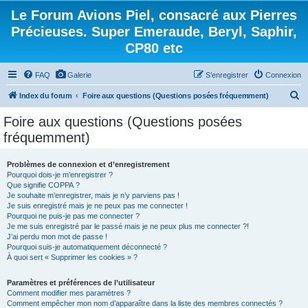
Le Forum Avions Piel, consacré aux Pierres
Précieuses. Super Emeraude, Beryl, Saphir,
CP80 etc
FAQ
Galerie
S’enregistrer
Connexion
R
Index du forum
Foire aux questions (Questions posées fréquemment)
e
Foire aux questions (Questions posées
c
fréquemment)
h
e
Problèmes de connexion et d’enregistrement
Pourquoi dois-je m’enregistrer ?
r
Que signifie COPPA ?
c
Je souhaite m’enregistrer, mais je n’y parviens pas !
Je suis enregistré mais je ne peux pas me connecter !
h
Pourquoi ne puis-je pas me connecter ?
Je me suis enregistré par le passé mais je ne peux plus me connecter ?!
e
J’ai perdu mon mot de passe !
r
Pourquoi suis-je automatiquement déconnecté ?
À quoi sert « Supprimer les cookies » ?
Paramètres et préférences de l’utilisateur
Comment modifier mes paramètres ?
Comment empêcher mon nom d’apparaître dans la liste des membres connectés ?