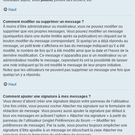
nouveaux sujets, Vous
pouvez
joindre des fichiers, etc.
Haut
Comment modifier ou supprimer un message ?
À moins d’être administrateur ou modérateur, vous ne pouvez modifier ou
supprimer que vos propres messages. Vous pouvez modifier un message
(quelquefois dans une durée limitée après sa publication) en cliquant sur le
bouton
modifier
du message correspondant. Si quelqu’un a déjà répondu au
message, un petit texte s’affichera en bas du message indiquant qu’il a été
modifié, le nombre de fois qu’il a été modifié ainsi que la date et l’heure de la
dernière modification. Ce message n’apparaîtra pas si un modérateur ou un
administrateur modifie le message, cependant ils ont la possibilité de laisser
une note indiquant qu’ils ont modifié le message de leur propre initiative.
Notez que les utilisateurs ne peuvent pas supprimer un message une fois que
quelqu’un y a répondu.
Haut
Comment ajouter une signature à mes messages ?
Vous devez d’abord créer une signature depuis votre panneau de l’utilisateur.
Une fois créée, vous pouvez cocher
Attacher ma signature
sur le formulaire de
rédaction de message. Vous pouvez aussi ajouter la signature par défaut à
tous vos messages en activant l’option « Attacher ma signature » à partir du
panneau de l’utilisateur (onglet
Préférences du forum --> Modifier les
préférences de message
). Par la suite, vous pourrez toujours empêcher une
signature d’être ajoutée à un message en décochant la case
Attacher ma