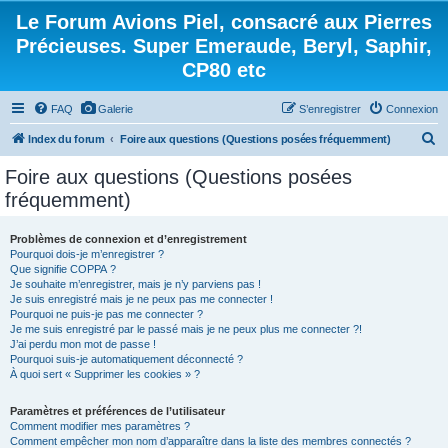
Le Forum Avions Piel, consacré aux Pierres
Précieuses. Super Emeraude, Beryl, Saphir,
CP80 etc
FAQ
Galerie
S’enregistrer
Connexion
R
Index du forum
Foire aux questions (Questions posées fréquemment)
e
Foire aux questions (Questions posées
c
fréquemment)
h
e
Problèmes de connexion et d’enregistrement
Pourquoi dois-je m’enregistrer ?
r
Que signifie COPPA ?
c
Je souhaite m’enregistrer, mais je n’y parviens pas !
Je suis enregistré mais je ne peux pas me connecter !
h
Pourquoi ne puis-je pas me connecter ?
Je me suis enregistré par le passé mais je ne peux plus me connecter ?!
e
J’ai perdu mon mot de passe !
r
Pourquoi suis-je automatiquement déconnecté ?
À quoi sert « Supprimer les cookies » ?
Paramètres et préférences de l’utilisateur
Comment modifier mes paramètres ?
Comment empêcher mon nom d’apparaître dans la liste des membres connectés ?