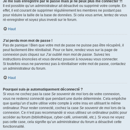
Je me suis enregistré par le passé mais je ne peux plus me connecter ?!
Il est possible qu’un administrateur ait désactivé ou supprimé votre compte. En
effet, il est courant de supprimer régulièrement les membres ne postant pas
pour réduire la taille de la base de données. Si cela vous arrive, tentez de vous
ré-enregistrer et soyez plus investi sur le forum.
Haut
J’ai perdu mon mot de passe !
Pas de panique ! Bien que votre mot de passe ne puisse pas être récupéré, il
peut facilement être réinitialisé. Pour ce faire, rendez vous sur la page de
connexion puis cliquez sur
J’ai oublié mon mot de passe
. Suivez les
instructions énoncées et vous devriez pouvoir à nouveau vous connecter.
Si toutefois vous ne parveniez pas à réinitialiser votre mot de passe, contactez
un administrateur du forum.
Haut
Pourquoi suis-je automatiquement déconnecté ?
Si vous ne cochez pas la case
Se souvenir de moi
lors de votre connexion,
vous ne resterez connecté que pendant une durée déterminée. Cela empêche
que quelqu’un d’autre utilise votre compte à votre insu en utilisant le même
ordinateur. Pour rester connecté, cochez la case
Se souvenir de moi
lors de la
connexion. Ce n’est pas recommandé si vous utilisez un ordinateur public pour
accéder au forum (bibliothèque, cyber-café, université, etc.). Si vous ne voyez
pas cette case, cela signifie qu’un administrateur du forum a désactivé cette
fonctionnalité.