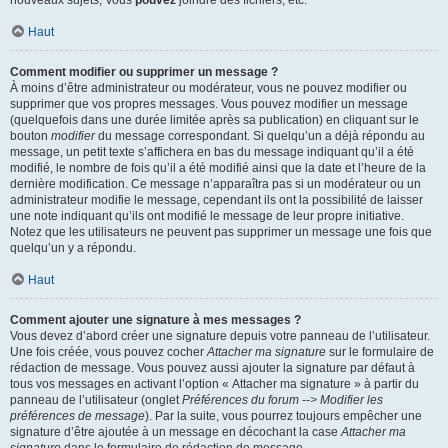
nouveaux sujets, Vous
pouvez
joindre des fichiers, etc.
Haut
Comment modifier ou supprimer un message ?
À moins d’être administrateur ou modérateur, vous ne pouvez modifier ou
supprimer que vos propres messages. Vous pouvez modifier un message
(quelquefois dans une durée limitée après sa publication) en cliquant sur le
bouton
modifier
du message correspondant. Si quelqu’un a déjà répondu au
message, un petit texte s’affichera en bas du message indiquant qu’il a été
modifié, le nombre de fois qu’il a été modifié ainsi que la date et l’heure de la
dernière modification. Ce message n’apparaîtra pas si un modérateur ou un
administrateur modifie le message, cependant ils ont la possibilité de laisser
une note indiquant qu’ils ont modifié le message de leur propre initiative.
Notez que les utilisateurs ne peuvent pas supprimer un message une fois que
quelqu’un y a répondu.
Haut
Comment ajouter une signature à mes messages ?
Vous devez d’abord créer une signature depuis votre panneau de l’utilisateur.
Une fois créée, vous pouvez cocher
Attacher ma signature
sur le formulaire de
rédaction de message. Vous pouvez aussi ajouter la signature par défaut à
tous vos messages en activant l’option « Attacher ma signature » à partir du
panneau de l’utilisateur (onglet
Préférences du forum --> Modifier les
préférences de message
). Par la suite, vous pourrez toujours empêcher une
signature d’être ajoutée à un message en décochant la case
Attacher ma