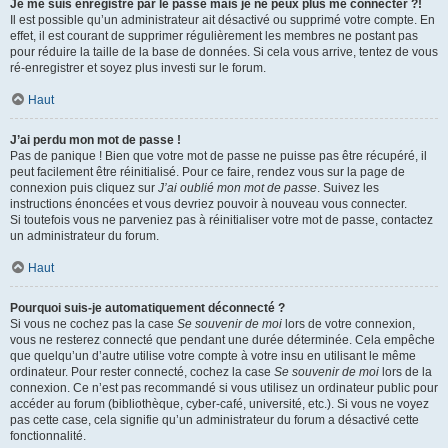
Je me suis enregistré par le passé mais je ne peux plus me connecter ?!
Il est possible qu’un administrateur ait désactivé ou supprimé votre compte. En
effet, il est courant de supprimer régulièrement les membres ne postant pas
pour réduire la taille de la base de données. Si cela vous arrive, tentez de vous
ré-enregistrer et soyez plus investi sur le forum.
Haut
J’ai perdu mon mot de passe !
Pas de panique ! Bien que votre mot de passe ne puisse pas être récupéré, il
peut facilement être réinitialisé. Pour ce faire, rendez vous sur la page de
connexion puis cliquez sur
J’ai oublié mon mot de passe
. Suivez les
instructions énoncées et vous devriez pouvoir à nouveau vous connecter.
Si toutefois vous ne parveniez pas à réinitialiser votre mot de passe, contactez
un administrateur du forum.
Haut
Pourquoi suis-je automatiquement déconnecté ?
Si vous ne cochez pas la case
Se souvenir de moi
lors de votre connexion,
vous ne resterez connecté que pendant une durée déterminée. Cela empêche
que quelqu’un d’autre utilise votre compte à votre insu en utilisant le même
ordinateur. Pour rester connecté, cochez la case
Se souvenir de moi
lors de la
connexion. Ce n’est pas recommandé si vous utilisez un ordinateur public pour
accéder au forum (bibliothèque, cyber-café, université, etc.). Si vous ne voyez
pas cette case, cela signifie qu’un administrateur du forum a désactivé cette
fonctionnalité.