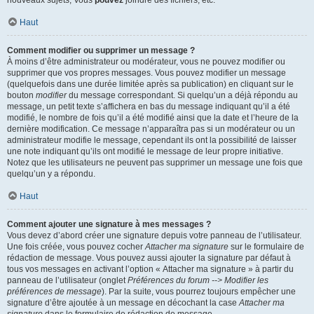
nouveaux sujets, Vous
pouvez
joindre des fichiers, etc.
Haut
Comment modifier ou supprimer un message ?
À moins d’être administrateur ou modérateur, vous ne pouvez modifier ou
supprimer que vos propres messages. Vous pouvez modifier un message
(quelquefois dans une durée limitée après sa publication) en cliquant sur le
bouton
modifier
du message correspondant. Si quelqu’un a déjà répondu au
message, un petit texte s’affichera en bas du message indiquant qu’il a été
modifié, le nombre de fois qu’il a été modifié ainsi que la date et l’heure de la
dernière modification. Ce message n’apparaîtra pas si un modérateur ou un
administrateur modifie le message, cependant ils ont la possibilité de laisser
une note indiquant qu’ils ont modifié le message de leur propre initiative.
Notez que les utilisateurs ne peuvent pas supprimer un message une fois que
quelqu’un y a répondu.
Haut
Comment ajouter une signature à mes messages ?
Vous devez d’abord créer une signature depuis votre panneau de l’utilisateur.
Une fois créée, vous pouvez cocher
Attacher ma signature
sur le formulaire de
rédaction de message. Vous pouvez aussi ajouter la signature par défaut à
tous vos messages en activant l’option « Attacher ma signature » à partir du
panneau de l’utilisateur (onglet
Préférences du forum --> Modifier les
préférences de message
). Par la suite, vous pourrez toujours empêcher une
signature d’être ajoutée à un message en décochant la case
Attacher ma