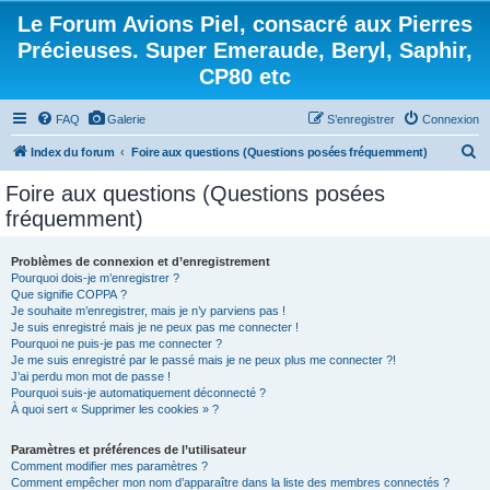
Le Forum Avions Piel, consacré aux Pierres
Précieuses. Super Emeraude, Beryl, Saphir,
CP80 etc
FAQ
Galerie
S’enregistrer
Connexion
R
Index du forum
Foire aux questions (Questions posées fréquemment)
e
Foire aux questions (Questions posées
c
fréquemment)
h
e
Problèmes de connexion et d’enregistrement
Pourquoi dois-je m’enregistrer ?
r
Que signifie COPPA ?
c
Je souhaite m’enregistrer, mais je n’y parviens pas !
Je suis enregistré mais je ne peux pas me connecter !
h
Pourquoi ne puis-je pas me connecter ?
Je me suis enregistré par le passé mais je ne peux plus me connecter ?!
e
J’ai perdu mon mot de passe !
r
Pourquoi suis-je automatiquement déconnecté ?
À quoi sert « Supprimer les cookies » ?
Paramètres et préférences de l’utilisateur
Comment modifier mes paramètres ?
Comment empêcher mon nom d’apparaître dans la liste des membres connectés ?