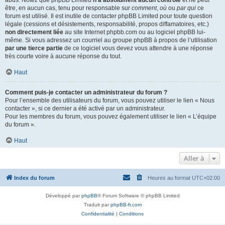
abus. Notez que phpBB Limited
n’a absolument aucun contrôle
et ne peut
être, en aucun cas, tenu pour responsable sur
comment
,
où
ou
par qui
ce
forum est utilisé. Il est inutile de contacter phpBB Limited pour toute question
légale (cessions et désistements, responsabilité, propos diffamatoires, etc.)
non directement liée
au site Internet phpbb.com ou au logiciel phpBB lui-
même. Si vous adressez un courriel au groupe phpBB à propos de l’utilisation
par une tierce partie
de ce logiciel vous devez vous attendre à une réponse
très courte voire à aucune réponse du tout.
Haut
Comment puis-je contacter un administrateur du forum ?
Pour l’ensemble des utilisateurs du forum, vous pouvez utiliser le lien « Nous
contacter », si ce dernier a été activé par un administrateur.
Pour les membres du forum, vous pouvez également utiliser le lien « L’équipe
du forum ».
Haut
Aller à
Index du forum
Heures au format
UTC+02:00
Développé par
phpBB
® Forum Software © phpBB Limited
Traduit par
phpBB-fr.com
Confidentialité
|
Conditions