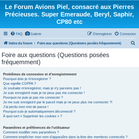
Le Forum Avions Piel, consacré aux Pierres
Précieuses. Super Emeraude, Beryl, Saphir,
CP80 etc
FAQ
Galerie
S’enregistrer
Connexion
R
Index du forum
Foire aux questions (Questions posées fréquemment)
e
Foire aux questions (Questions posées
c
fréquemment)
h
e
Problèmes de connexion et d’enregistrement
Pourquoi dois-je m’enregistrer ?
r
Que signifie COPPA ?
c
Je souhaite m’enregistrer, mais je n’y parviens pas !
Je suis enregistré mais je ne peux pas me connecter !
h
Pourquoi ne puis-je pas me connecter ?
Je me suis enregistré par le passé mais je ne peux plus me connecter ?!
e
J’ai perdu mon mot de passe !
r
Pourquoi suis-je automatiquement déconnecté ?
À quoi sert « Supprimer les cookies » ?
Paramètres et préférences de l’utilisateur
Comment modifier mes paramètres ?
Comment empêcher mon nom d’apparaître dans la liste des membres connectés ?