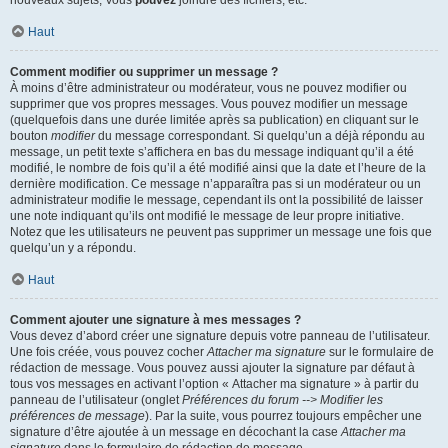
nouveaux sujets, Vous
pouvez
joindre des fichiers, etc.
Haut
Comment modifier ou supprimer un message ?
À moins d’être administrateur ou modérateur, vous ne pouvez modifier ou
supprimer que vos propres messages. Vous pouvez modifier un message
(quelquefois dans une durée limitée après sa publication) en cliquant sur le
bouton
modifier
du message correspondant. Si quelqu’un a déjà répondu au
message, un petit texte s’affichera en bas du message indiquant qu’il a été
modifié, le nombre de fois qu’il a été modifié ainsi que la date et l’heure de la
dernière modification. Ce message n’apparaîtra pas si un modérateur ou un
administrateur modifie le message, cependant ils ont la possibilité de laisser
une note indiquant qu’ils ont modifié le message de leur propre initiative.
Notez que les utilisateurs ne peuvent pas supprimer un message une fois que
quelqu’un y a répondu.
Haut
Comment ajouter une signature à mes messages ?
Vous devez d’abord créer une signature depuis votre panneau de l’utilisateur.
Une fois créée, vous pouvez cocher
Attacher ma signature
sur le formulaire de
rédaction de message. Vous pouvez aussi ajouter la signature par défaut à
tous vos messages en activant l’option « Attacher ma signature » à partir du
panneau de l’utilisateur (onglet
Préférences du forum --> Modifier les
préférences de message
). Par la suite, vous pourrez toujours empêcher une
signature d’être ajoutée à un message en décochant la case
Attacher ma