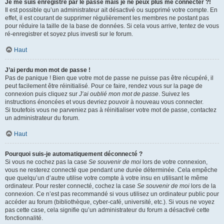
Je me suis enregistré par le passé mais je ne peux plus me connecter ?!
Il est possible qu’un administrateur ait désactivé ou supprimé votre compte. En
effet, il est courant de supprimer régulièrement les membres ne postant pas
pour réduire la taille de la base de données. Si cela vous arrive, tentez de vous
ré-enregistrer et soyez plus investi sur le forum.
Haut
J’ai perdu mon mot de passe !
Pas de panique ! Bien que votre mot de passe ne puisse pas être récupéré, il
peut facilement être réinitialisé. Pour ce faire, rendez vous sur la page de
connexion puis cliquez sur
J’ai oublié mon mot de passe
. Suivez les
instructions énoncées et vous devriez pouvoir à nouveau vous connecter.
Si toutefois vous ne parveniez pas à réinitialiser votre mot de passe, contactez
un administrateur du forum.
Haut
Pourquoi suis-je automatiquement déconnecté ?
Si vous ne cochez pas la case
Se souvenir de moi
lors de votre connexion,
vous ne resterez connecté que pendant une durée déterminée. Cela empêche
que quelqu’un d’autre utilise votre compte à votre insu en utilisant le même
ordinateur. Pour rester connecté, cochez la case
Se souvenir de moi
lors de la
connexion. Ce n’est pas recommandé si vous utilisez un ordinateur public pour
accéder au forum (bibliothèque, cyber-café, université, etc.). Si vous ne voyez
pas cette case, cela signifie qu’un administrateur du forum a désactivé cette
fonctionnalité.